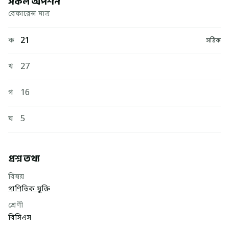
সকল অপশন
রেফারেন্স মাত্র
21
ক
সঠিক
27
খ
16
গ
5
ঘ
প্রশ্ন তথ্য
বিষয়
গাণিতিক যুক্তি
শ্রেণী
বিসিএস