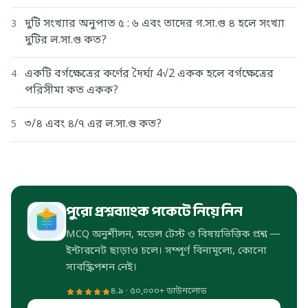
দুটি সংখ্যার অনুপাত ৫ : ৬ এবং তাদের গ.সা.গু ৪ হলে সংখ্যা
3
দুটির ল.সা.গু কত?
একটি বর্গক্ষেত্রের কর্ণের দৈর্ঘ্য 4√2 একক হলে বর্গক্ষেত্রের
4
পরিসীমা কত একক?
৩/৪ এবং ৪/৭ এর ল.সা.গু কত?
5
পুরো প্রশ্নব্যাংক পকেটে নিয়ে নিন
MCQ অনুশীলন, মডেল টেস্ট ও বিষয়ভিত্তিক প্রশ্ন —
ইন্টারনেট ছাড়াও চলে। সম্পূর্ণ বিনামূল্যে, কোনো
সাবস্ক্রিপশন নেই।
৪.৯ · ৫০,০০০+ ডাউনলোড