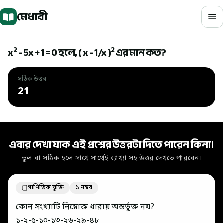
মূল বিষয়বস্তুতে যান
মেধাবী
2
2
x
- 5x + 1 = 0 হলে, ( x - 1/x )
এর মান কত?
সঠিক উত্তর
21
সঠিক উত্তর: 21
এবার দেখা যাক এই প্রশ্নের উত্তরটা দিতে পারেন কিনা।
ভুল বা সঠিক হলে সাথে সাথেই ব্যাখ্যা সহ উত্তর দেখতে পারবেন।
গাণিতিক যুক্তি
১ নম্বর
কোন সংখ্যাটি নিম্নোক্ত ধারায় অন্তর্ভুক্ত নয়?
১-২-৫-১০-১৩-২৬-২৯-৪৮