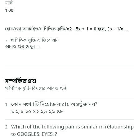
মার্ক
1.00
হোম
/
প্রশ্ন আর্কাইভ
/
গাণিতিক যুক্তি
/
x2 - 5x + 1 = 0 হলে, ( x - 1/x )2 এর মান কত?
← গাণিতিক যুক্তি এ ফিরে যান
আরও প্রশ্ন দেখুন →
সম্পর্কিত প্রশ্ন
গাণিতিক যুক্তি বিষয়ের আরও প্রশ্ন
কোন সংখ্যাটি নিম্নোক্ত ধারায় অন্তর্ভুক্ত নয়?
1
১-২-৫-১০-১৩-২৬-২৯-৪৮
Which of the following pair is similar in relationship
2
to GOGGLES: EYES::?