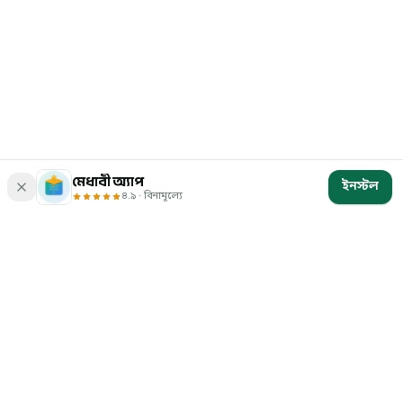
মেধাবী অ্যাপ
ইনস্টল
৪.৯ · বিনামূল্যে
মেধাবী
বাংলাদেশের চাকরি ও ভর্তি পরীক্ষার প্রস্তুতি — ১