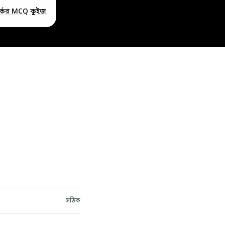
র্কের MCQ কুইজ
সঠিক