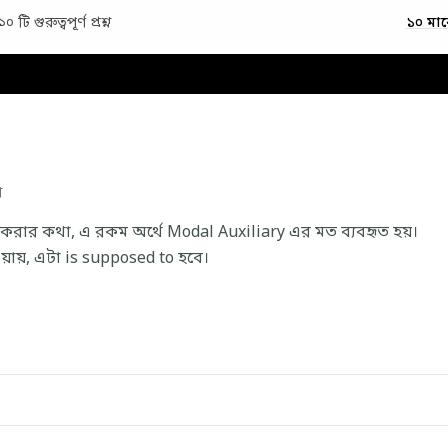
টি গুরুত্বপূর্ণ প্রশ্ন
১০ মা
ণ
করার কথা, এ রকম অর্থে Modal Auxiliary এর মত ব্যবহৃত হয়।
য়ায়, এটা is supposed to হবে।