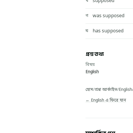
supposed
খ
was supposed
গ
has supposed
ঘ
প্রশ্ন তথ্য
বিষয়
English
হোম
/
প্রশ্ন আর্কাইভ
/
English
← English এ ফিরে যান