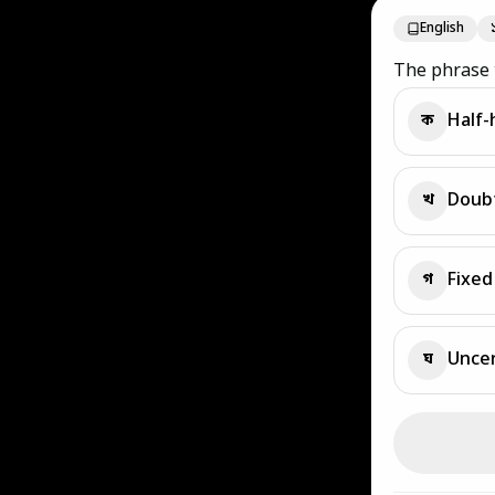
English
The phrase 
Half-
ক
Doubt
খ
Fixed
গ
Uncer
ঘ