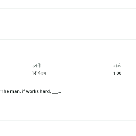
শ্রেণী
মার্ক
বিসিএস
1.00
/
The man, if works hard, _____ (suppose) to pros...