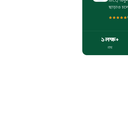
MCQ অনুশীল
ছাড়াও চলে।
১ লক্ষ+
প্রশ্ন
প্রশ্ন