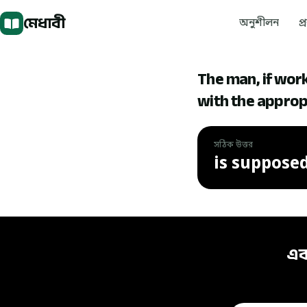
মূল বিষয়বস্তুতে যান
মেধাবী
অনুশীলন
প্
The man, if works
with the appropr
সঠিক উত্তর
is suppose
সঠিক উত্তর: is sup
এব