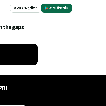
ওয়েবে অনুশীলন
ফ্রি ডাউনলোড
in the gaps
না।