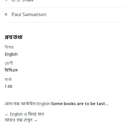
G. B. Shaw
গ
Paul Samuelson
ঘ
প্রশ্ন তথ্য
বিষয়
English
শ্রেণী
বিসিএস
মার্ক
1.00
হোম
/
প্রশ্ন আর্কাইভ
/
English
/
Some books are to be tasted, others to be swall...
← English এ ফিরে যান
আরও প্রশ্ন দেখুন →