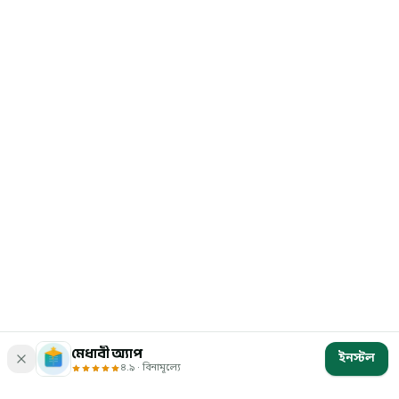
মেধাবী অ্যাপ
ইনস্টল
৪.৯ · বিনামূল্যে