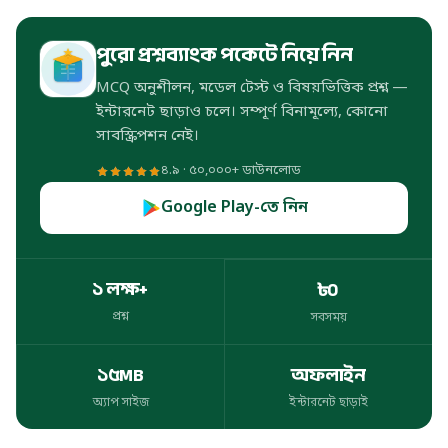
পুরো প্রশ্নব্যাংক পকেটে নিয়ে নিন
MCQ অনুশীলন, মডেল টেস্ট ও বিষয়ভিত্তিক প্রশ্ন —
ইন্টারনেট ছাড়াও চলে। সম্পূর্ণ বিনামূল্যে, কোনো
সাবস্ক্রিপশন নেই।
৪.৯ · ৫০,০০০+ ডাউনলোড
Google Play-তে নিন
১ লক্ষ+
৳০
প্রশ্ন
সবসময়
প্রশ্ন
সবসময়
১৫MB
অফলাইন
অ্যাপ সাইজ
ইন্টারনেট ছাড়াই
অ্যাপ সাইজ
ইন্টারনেট ছাড়াই