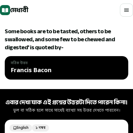
মূল বিষয়বস্তুতে যান
মেধাবী
Some books are to be tasted, others to be
swallowed, and some few to be chewed and
digested' is quoted by-
সঠিক উত্তর
Francis Bacon
সঠিক উত্তর: Francis Bacon
এবার দেখা যাক এই প্রশ্নের উত্তরটা দিতে পারেন কিনা।
ভুল বা সঠিক হলে সাথে সাথেই ব্যাখ্যা সহ উত্তর দেখতে পারবেন।
English
১ নম্বর