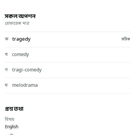
সকল অপশন
রেফারেন্স মাত্র
tragedy
ক
সঠিক
comedy
খ
tragi-comedy
গ
melodrama
ঘ
প্রশ্ন তথ্য
বিষয়
English