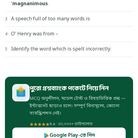
‘
magnanimous
.
A speech full of too many words is
3
O’ Henry was from –
4
Identify the word which is spelt incorrectly:
5
পুরো প্রশ্নব্যাংক পকেটে নিয়ে নিন
MCQ অনুশীলন, মডেল টেস্ট ও বিষয়ভিত্তিক প্রশ্ন —
ইন্টারনেট ছাড়াও চলে। সম্পূর্ণ বিনামূল্যে, কোনো
সাবস্ক্রিপশন নেই।
৪.৯ · ৫০,০০০+ ডাউনলোড
Google Play-তে নিন