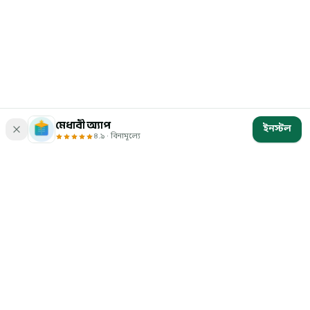
মেধাবী অ্যাপ
ইনস্টল
৪.৯ · বিনামূল্যে
মেধাবী
বাংলাদেশের চাকরি ও ভর্তি পরীক্ষার প্রস্তুতি — ১
লক্ষের বেশি প্রশ্ন, ব্যাখ্যা ও মডেল টেস্ট। সম্পূর্ণ