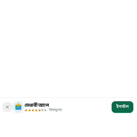
মেধাবী অ্যাপ
ইনস্টল
৪.৯ · বিনামূল্যে