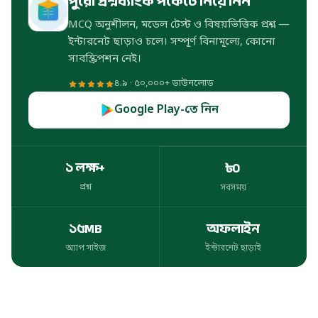
পুরো প্রশ্নব্যাংক পকেটে নিয়ে নিন
MCQ অনুশীলন, মডেল টেস্ট ও বিষয়ভিত্তিক প্রশ্ন —
ইন্টারনেট ছাড়াও চলে। সম্পূর্ণ বিনামূল্যে, কোনো
সাবস্ক্রিপশন নেই।
৪.৯ · ৫০,০০০+ ডাউনলোড
Google Play-তে নিন
১ লক্ষ+
৳০
প্রশ্ন
সবসময়
প্রশ্ন
সবসময়
১৫MB
অফলাইন
অ্যাপ সাইজ
ইন্টারনেট ছাড়াই
অ্যাপ সাইজ
ইন্টারনেট ছাড়াই