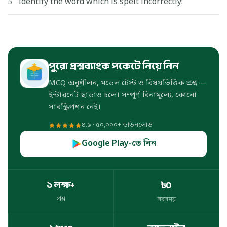
Identify the word which is spelt incorrectly:
5
পুরো প্রশ্নব্যাংক পকেটে নিয়ে নিন
MCQ অনুশীলন, মডেল টেস্ট ও বিষয়ভিত্তিক প্রশ্ন —
ইন্টারনেট ছাড়াও চলে। সম্পূর্ণ বিনামূল্যে, কোনো
সাবস্ক্রিপশন নেই।
৪.৯ · ৫০,০০০+ ডাউনলোড
Google Play-তে নিন
১ লক্ষ+
৳০
প্রশ্ন
সবসময়
প্রশ্ন
সবসময়