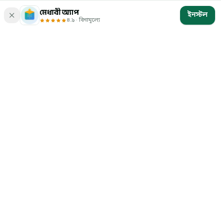
মেধাবী অ্যাপ
ইনস্টল
৪.৯ · বিনামূল্যে
মেধাবী
বাংলাদেশের চাকরি ও ভর্তি পরীক্ষার প্রস্তুতি — ১
লক্ষের বেশি প্রশ্ন, ব্যাখ্যা ও মডেল টেস্ট। সম্পূর্ণ
বিনামূল্যে, কোনো গোপন খরচ নেই।
Google Play থেকে নিন
প্রোডাক্ট
পরীক্ষা