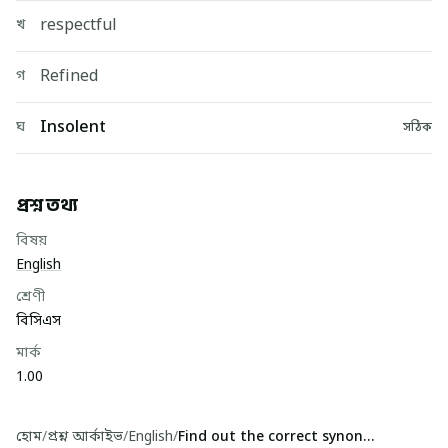
respectful
খ
Refined
গ
Insolent
ঘ
সঠিক
প্রশ্ন তথ্য
বিষয়
English
শ্রেণী
বিসিএস
মার্ক
1.00
হোম
/
প্রশ্ন আর্কাইভ
/
English
/
Find out the correct synonym of 'IMPERTINENT'-