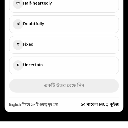
ক
Half-heartedly
খ
Doubtfully
গ
Fixed
ঘ
Uncertain
একটি উত্তর বেছে নিন
১০ মার্কের MCQ কুইজ
English বিষয়ে ১০ টি গুরুত্বপূর্ণ প্রশ্ন