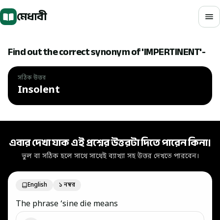
মূল বিষয়বস্তুতে যান
মেধাবী
Find out the correct synonym of 'IMPERTINENT'-
সঠিক উত্তর
Insolent
সঠিক উত্তর: Insolent
এবার দেখা যাক এই প্রশ্নের উত্তরটা দিতে পারেন কিনা।
ভুল বা সঠিক হলে সাথে সাথেই ব্যাখ্যা সহ উত্তর দেখতে পারবেন।
English
১ নম্বর
The phrase ‘sine die means