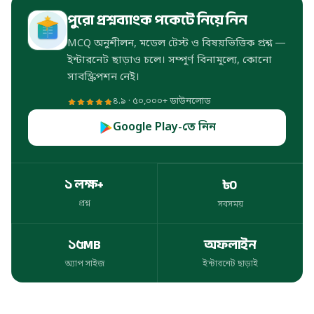
পুরো প্রশ্নব্যাংক পকেটে নিয়ে নিন
MCQ অনুশীলন, মডেল টেস্ট ও বিষয়ভিত্তিক প্রশ্ন —
ইন্টারনেট ছাড়াও চলে। সম্পূর্ণ বিনামূল্যে, কোনো
সাবস্ক্রিপশন নেই।
৪.৯ · ৫০,০০০+ ডাউনলোড
Google Play-তে নিন
১ লক্ষ+
৳০
প্রশ্ন
সবসময়
প্রশ্ন
সবসময়
১৫MB
অফলাইন
অ্যাপ সাইজ
ইন্টারনেট ছাড়াই
অ্যাপ সাইজ
ইন্টারনেট ছাড়াই