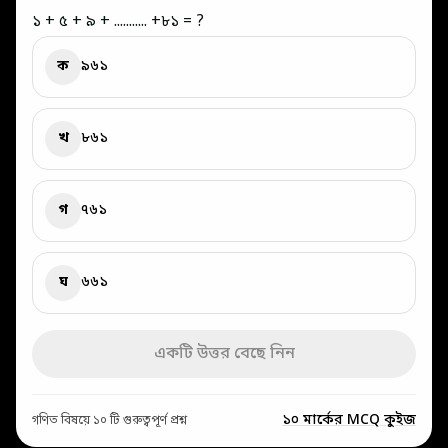
১ + ৫ + ৯ + ........... +৮১ = ?
ক
৯৬১
খ
৮৬১
গ
৭৬১
ঘ
৬৬১
একটি উত্তর বেছে নিন
১০ মার্কের MCQ কুইজ
গণিত বিষয়ে ১০ টি গুরুত্বপূর্ণ প্রশ্ন