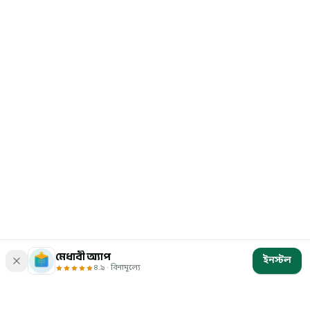
মেধাবী অ্যাপ
ইনস্টল
৪.৯ · বিনামূল্যে