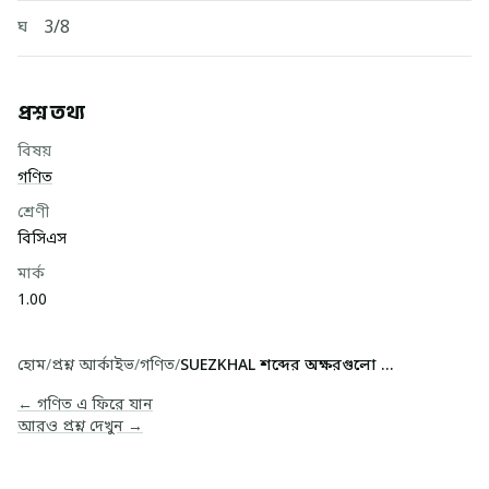
3/8
ঘ
প্রশ্ন তথ্য
বিষয়
গণিত
শ্রেণী
বিসিএস
মার্ক
1.00
হোম
/
প্রশ্ন আর্কাইভ
/
গণিত
/
SUEZKHAL শব্দের অক্ষরগুলো থেকে ইচ্ছামত 2টি অক্ষ...
← গণিত এ ফিরে যান
আরও প্রশ্ন দেখুন →