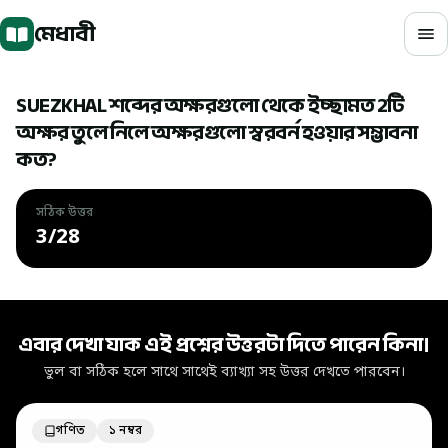
মূল বিষয়বস্তুতে যান
মেধাবী
SUEZKHAL শব্দের অক্ষরগুলো থেকে ইচ্ছামত 2টি
অক্ষর তুলে নিলে অক্ষরগুলো স্বরবর্ন হওয়ার সম্ভাবনা
কত?
সঠিক উত্তর
3/28
সঠিক উত্তর: 3/28
এবার দেখা যাক এই প্রশ্নের উত্তরটা দিতে পারেন কিনা।
ভুল বা সঠিক হলে সাথে সাথেই ব্যাখ্যা সহ উত্তর দেখতে পারবেন।
গণিত
১ নম্বর