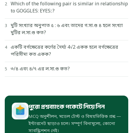
Which of the following pair is similar in relationship
2
to GOGGLES: EYES::?
দুটি সংখ্যার অনুপাত ৫ : ৬ এবং তাদের গ.সা.গু ৪ হলে সংখ্যা
3
দুটির ল.সা.গু কত?
একটি বর্গক্ষেত্রের কর্ণের দৈর্ঘ্য 4√2 একক হলে বর্গক্ষেত্রের
4
পরিসীমা কত একক?
৩/৪ এবং ৪/৭ এর ল.সা.গু কত?
5
পুরো প্রশ্নব্যাংক পকেটে নিয়ে নিন
MCQ অনুশীলন, মডেল টেস্ট ও বিষয়ভিত্তিক প্রশ্ন —
ইন্টারনেট ছাড়াও চলে। সম্পূর্ণ বিনামূল্যে, কোনো
সাবস্ক্রিপশন নেই।