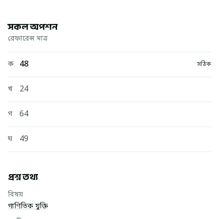
সকল অপশন
রেফারেন্স মাত্র
48
ক
সঠিক
24
খ
64
গ
49
ঘ
প্রশ্ন তথ্য
বিষয়
গাণিতিক যুক্তি