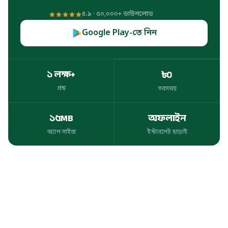
৪.৯ · ৫০,০০০+ ডাউনলোড
Google Play-তে নিন
১ লক্ষ+
৳০
প্রশ্ন
সবসময়
প্রশ্ন
সবসময়
১৫MB
অফলাইন
অ্যাপ সাইজ
ইন্টারনেট ছাড়াই
অ্যাপ সাইজ
ইন্টারনেট ছাড়াই