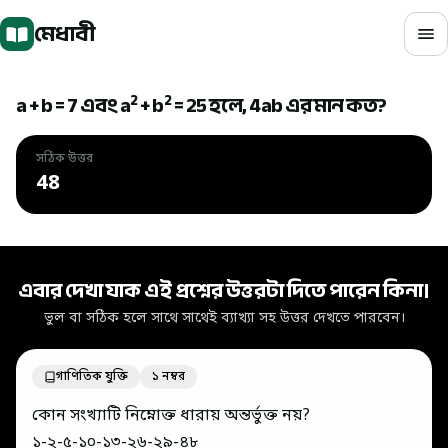
মূল বিষয়বস্তুতে যান
মেধাবী
2
2
a + b = 7 এবং a
+ b
= 25 হলে, 4ab এর মান কত?
সঠিক উত্তর
48
সঠিক উত্তর: 48
এবার দেখা যাক এই প্রশ্নের উত্তরটা দিতে পারেন কিনা।
ভুল বা সঠিক হলে সাথে সাথেই ব্যাখ্যা সহ উত্তর দেখতে পারবেন।
গাণিতিক যুক্তি
১ নম্বর
কোন সংখ্যাটি নিম্নোক্ত ধারায় অন্তর্ভুক্ত নয়?
১-২-৫-১০-১৩-২৬-২৯-৪৮