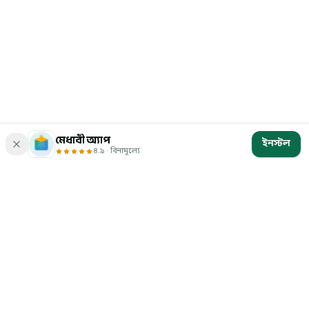
মেধাবী অ্যাপ
ইনস্টল
৪.৯ · বিনামূল্যে
মেধাবী
বাংলাদেশের চাকরি ও ভর্তি পরীক্ষার প্রস্তুতি — ১