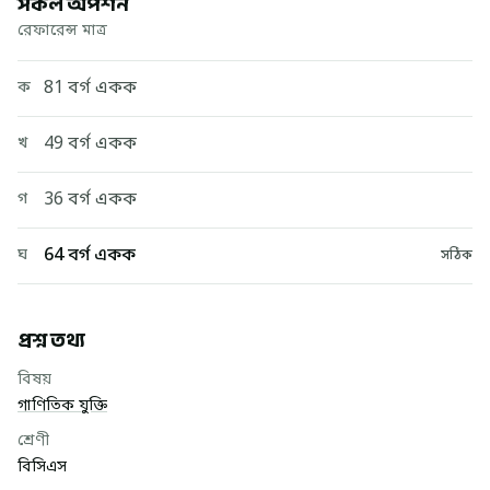
সকল অপশন
রেফারেন্স মাত্র
81 বর্গ একক
ক
49 বর্গ একক
খ
36 বর্গ একক
গ
64 বর্গ একক
ঘ
সঠিক
প্রশ্ন তথ্য
বিষয়
গাণিতিক যুক্তি
শ্রেণী
বিসিএস