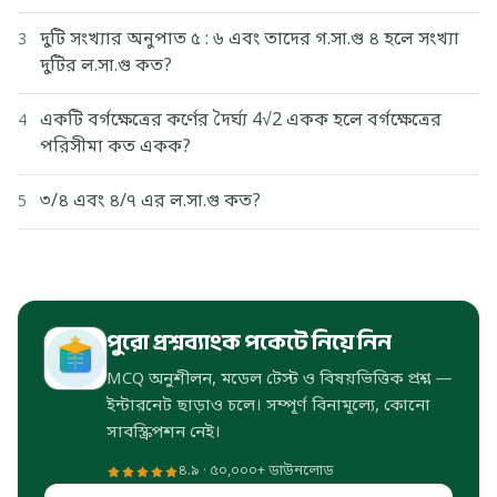
দুটি সংখ্যার অনুপাত ৫ : ৬ এবং তাদের গ.সা.গু ৪ হলে সংখ্যা
3
দুটির ল.সা.গু কত?
একটি বর্গক্ষেত্রের কর্ণের দৈর্ঘ্য 4√2 একক হলে বর্গক্ষেত্রের
4
পরিসীমা কত একক?
৩/৪ এবং ৪/৭ এর ল.সা.গু কত?
5
পুরো প্রশ্নব্যাংক পকেটে নিয়ে নিন
MCQ অনুশীলন, মডেল টেস্ট ও বিষয়ভিত্তিক প্রশ্ন —
ইন্টারনেট ছাড়াও চলে। সম্পূর্ণ বিনামূল্যে, কোনো
সাবস্ক্রিপশন নেই।
৪.৯ · ৫০,০০০+ ডাউনলোড