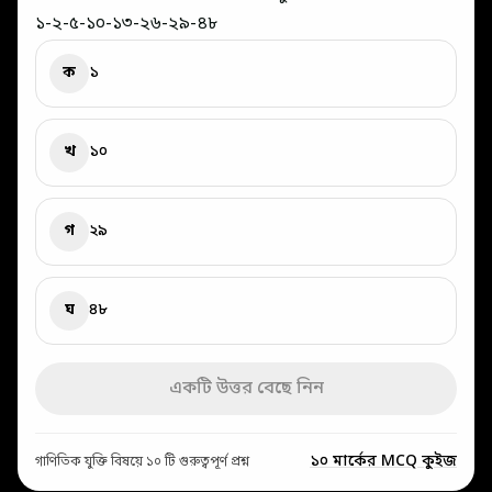
১-২-৫-১০-১৩-২৬-২৯-৪৮
ক
১
খ
১০
গ
২৯
ঘ
৪৮
একটি উত্তর বেছে নিন
১০ মার্কের MCQ কুইজ
গাণিতিক যুক্তি বিষয়ে ১০ টি গুরুত্বপূর্ণ প্রশ্ন