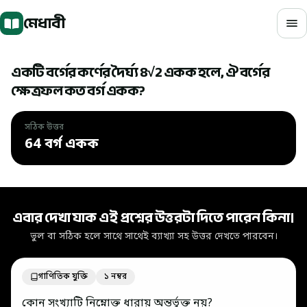
মূল বিষয়বস্তুতে যান
মেধাবী
একটি বর্গের কর্ণের দৈর্ঘ্য 8√2 একক হলে, ঐ বর্গের
ক্ষেত্রফল কত বর্গ একক?
সঠিক উত্তর
64 বর্গ একক
সঠিক উত্তর: 64 বর্গ একক
এবার দেখা যাক এই প্রশ্নের উত্তরটা দিতে পারেন কিনা।
ভুল বা সঠিক হলে সাথে সাথেই ব্যাখ্যা সহ উত্তর দেখতে পারবেন।
গাণিতিক যুক্তি
১ নম্বর
কোন সংখ্যাটি নিম্নোক্ত ধারায় অন্তর্ভুক্ত নয়?