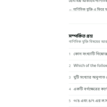
হোম
/
প্রশ্ন আর্কাইভ
/
গাণিতিক 
← গাণিতিক যুক্তি এ ফিরে 
সম্পর্কিত প্রশ্ন
গাণিতিক যুক্তি বিষয়ের আরও
কোন সংখ্যাটি নিম্নোক
1
Which of the follo
2
দুটি সংখ্যার অনুপাত 
3
একটি বর্গক্ষেত্রের ক
4
৩/৪ এবং ৪/৭ এর ল.স
5