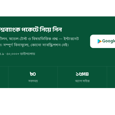
রশ্নব্যাংক পকেটে নিয়ে নিন
ন, মডেল টেস্ট ও বিষয়ভিত্তিক প্রশ্ন — ইন্টারনেট
Google
 সম্পূর্ণ বিনামূল্যে, কোনো সাবস্ক্রিপশন নেই।
৪.৯ · ৫০,০০০+ ডাউনলোড
৳০
১৫MB
সবসময়
অ্যাপ সাইজ
ই
সবসময়
অ্যাপ সাইজ