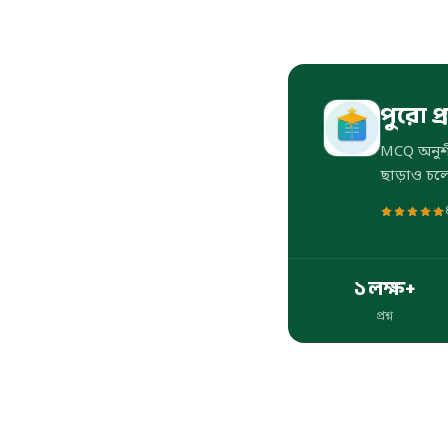
পুরো প্
MCQ অনুশীল
ছাড়াও চলে।
১ লক্ষ+
প্রশ্ন
প্রশ্ন