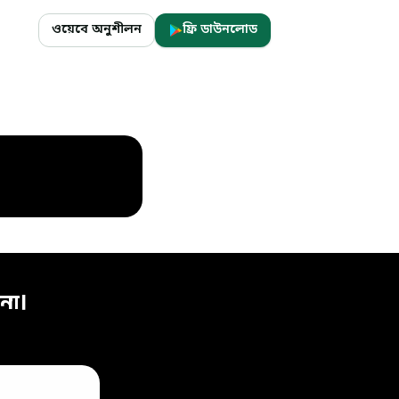
ওয়েবে অনুশীলন
ফ্রি ডাউনলোড
না।