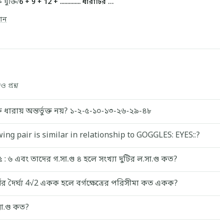
যুক্তি
/
6 + 9 + 12 + .............. ধারাটির n-তম পদ কত?
যান
 প্রশ্ন
্ত ধারায় অন্তর্ভুক্ত নয়? ১-২-৫-১০-১৩-২৬-২৯-৪৮
wing pair is similar in relationship to GOGGLES: EYES::?
৫ : ৬ এবং তাদের গ.সা.গু ৪ হলে সংখ্যা দুটির ল.সা.গু কত?
র্ণের দৈর্ঘ্য 4√2 একক হলে বর্গক্ষেত্রের পরিসীমা কত একক?
া.গু কত?