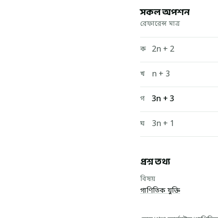
সকল অপশন
রেফারেন্স মাত্র
2n + 2
ক
n + 3
খ
3n + 3
গ
3n + 1
ঘ
প্রশ্ন তথ্য
বিষয়
গাণিতিক যুক্তি