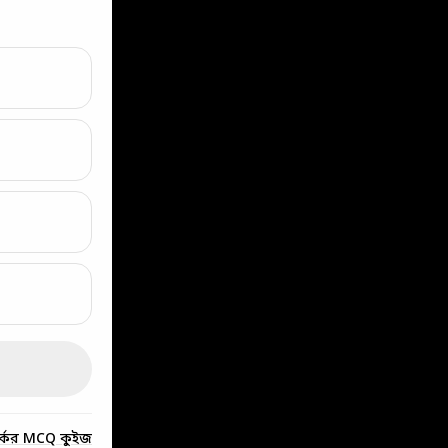
র্কের MCQ কুইজ