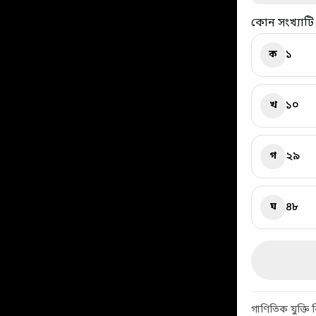
কোন সংখ্যাটি 
১
ক
১০
খ
২৯
গ
৪৮
ঘ
গাণিতিক যুক্তি বিষ