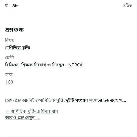
৪৮
ঘ
সঠিক
প্রশ্ন তথ্য
বিষয়
গাণিতিক যুক্তি
শ্রেণী
বিসিএস, শিক্ষক নিয়োগ ও নিবন্ধন - NTRCA
মার্ক
1.00
হোম
/
প্রশ্ন আর্কাইভ
/
গাণিতিক যুক্তি
/
দুইটি সংখ্যার ল.সা.গু ৯৬ এবং গ.সা.গু ১৬। একটি স...
← গাণিতিক যুক্তি এ ফিরে যান
আরও প্রশ্ন দেখুন →