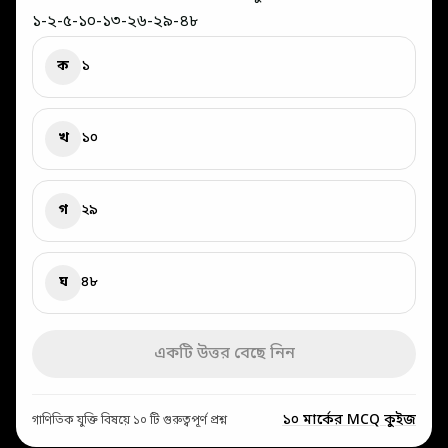
১-২-৫-১০-১৩-২৬-২৯-৪৮
ক
১
খ
১০
গ
২৯
ঘ
৪৮
একটি উত্তর বেছে নিন
১০ মার্কের MCQ কুইজ
গাণিতিক যুক্তি বিষয়ে ১০ টি গুরুত্বপূর্ণ প্রশ্ন