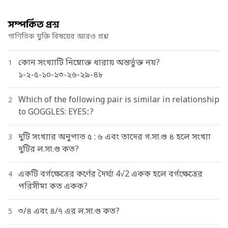
সম্পর্কিত প্রশ্ন
গাণিতিক যুক্তি বিষয়ের আরও প্রশ্ন
কোন সংখ্যাটি নিম্নোক্ত ধারায় অন্তর্ভুক্ত নয়?
1
১-২-৫-১০-১৩-২৬-২৯-৪৮
Which of the following pair is similar in relationship
2
to GOGGLES: EYES::?
দুটি সংখ্যার অনুপাত ৫ : ৬ এবং তাদের গ.সা.গু ৪ হলে সংখ্যা
3
দুটির ল.সা.গু কত?
একটি বর্গক্ষেত্রের কর্ণের দৈর্ঘ্য 4√2 একক হলে বর্গক্ষেত্রের
4
পরিসীমা কত একক?
৩/৪ এবং ৪/৭ এর ল.সা.গু কত?
5