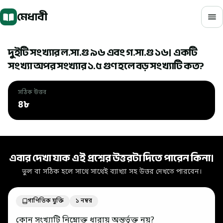
মূল বিষয়বস্তুতে যান
মেধাবী
দুইটি সংখ্যার ল.সা.গু ৯৬ এবং গ.সা.গু ১৬। একটি
সংখ্যা অপর সংখ্যার ১.৫ গুণ হলে বড় সংখ্যাটি কত?
সঠিক উত্তর
৪৮
সঠিক উত্তর: ৪৮
এবার দেখা যাক এই প্রশ্নের উত্তরটা দিতে পারেন কিনা।
ভুল বা সঠিক হলে সাথে সাথেই ব্যাখ্যা সহ উত্তর দেখতে পারবেন।
গাণিতিক যুক্তি
১ নম্বর
কোন সংখ্যাটি নিম্নোক্ত ধারায় অন্তর্ভুক্ত নয়?