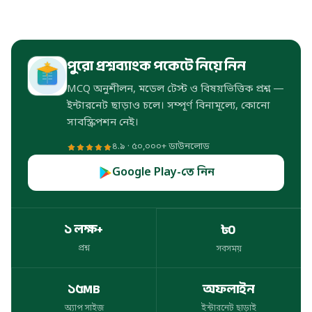
পুরো প্রশ্নব্যাংক পকেটে নিয়ে নিন
MCQ অনুশীলন, মডেল টেস্ট ও বিষয়ভিত্তিক প্রশ্ন —
ইন্টারনেট ছাড়াও চলে। সম্পূর্ণ বিনামূল্যে, কোনো
সাবস্ক্রিপশন নেই।
৪.৯ · ৫০,০০০+ ডাউনলোড
Google Play-তে নিন
১ লক্ষ+
৳০
প্রশ্ন
সবসময়
প্রশ্ন
সবসময়
১৫MB
অফলাইন
অ্যাপ সাইজ
ইন্টারনেট ছাড়াই
অ্যাপ সাইজ
ইন্টারনেট ছাড়াই