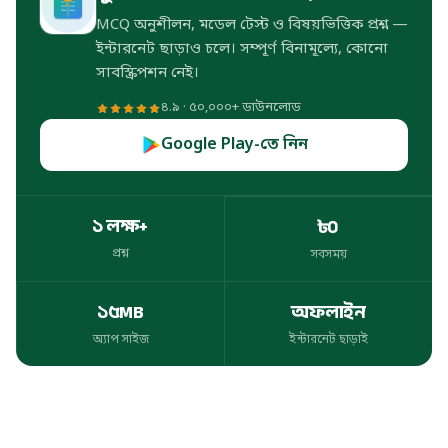
MCQ অনুশীলন, মডেল টেস্ট ও বিষয়ভিত্তিক প্রশ্ন —
ইন্টারনেট ছাড়াও চলে। সম্পূর্ণ বিনামূল্যে, কোনো
সাবস্ক্রিপশন নেই।
৪.৯ · ৫০,০০০+ ডাউনলোড
Google Play-তে নিন
১ লক্ষ+
৳০
প্রশ্ন
সবসময়
প্রশ্ন
সবসময়
১৫MB
অফলাইন
অ্যাপ সাইজ
ইন্টারনেট ছাড়াই
অ্যাপ সাইজ
ইন্টারনেট ছাড়াই