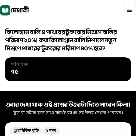
মূল বিষয়বস্তুতে যান
মেধাবী
কিলোগ্রাম বালি ও পাথরের টুকরোর মিশ্রণে বালির
পরিমাণ ২০%। কত কিলোগ্রাম বালি মিশালে নতুন
মিশ্রণে পাথরের টুকরোর পরিমাণ ৪০% হবে?
সঠিক উত্তর
৭৫
সঠিক উত্তর: ৭৫
এবার দেখা যাক এই প্রশ্নের উত্তরটা দিতে পারেন কিনা।
ভুল বা সঠিক হলে সাথে সাথেই ব্যাখ্যা সহ উত্তর দেখতে পারবেন।
গাণিতিক যুক্তি
১ নম্বর