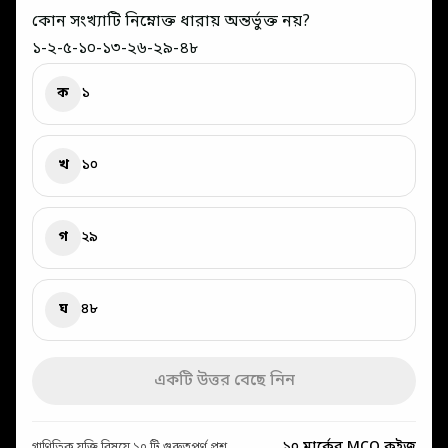
কোন সংখ্যাটি নিম্নোক্ত ধারায় অন্তর্ভুক্ত নয়?
১-২-৫-১০-১৩-২৬-২৯-৪৮
ক
১
খ
১০
গ
২৯
ঘ
৪৮
একটি উত্তর বেছে নিন
১০ মার্কের MCQ কুইজ
গাণিতিক যুক্তি বিষয়ে ১০ টি গুরুত্বপূর্ণ প্রশ্ন