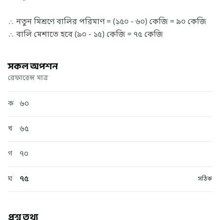
∴ নতুন মিশ্রণে বালির পরিমাণ = (১৫০ - ৬০) কেজি = ৯০ কেজি
∴ বালি মেশাতে হবে (৯০ - ১৫) কেজি = ৭৫ কেজি
সকল অপশন
রেফারেন্স মাত্র
৬০
ক
৬৫
খ
৭০
গ
৭৫
ঘ
সঠিক
প্রশ্ন তথ্য