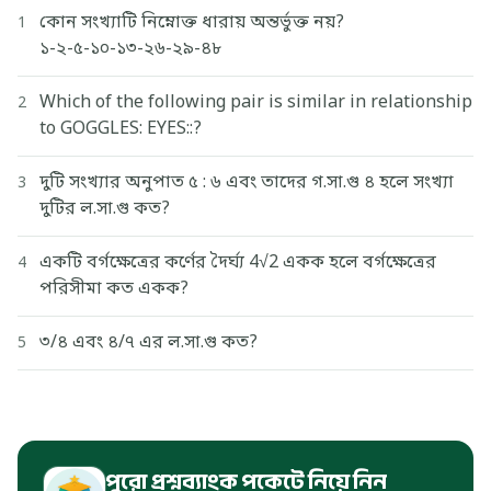
কোন সংখ্যাটি নিম্নোক্ত ধারায় অন্তর্ভুক্ত নয়?
1
১-২-৫-১০-১৩-২৬-২৯-৪৮
Which of the following pair is similar in relationship
2
to GOGGLES: EYES::?
দুটি সংখ্যার অনুপাত ৫ : ৬ এবং তাদের গ.সা.গু ৪ হলে সংখ্যা
3
দুটির ল.সা.গু কত?
একটি বর্গক্ষেত্রের কর্ণের দৈর্ঘ্য 4√2 একক হলে বর্গক্ষেত্রের
4
পরিসীমা কত একক?
৩/৪ এবং ৪/৭ এর ল.সা.গু কত?
5
পুরো প্রশ্নব্যাংক পকেটে নিয়ে নিন