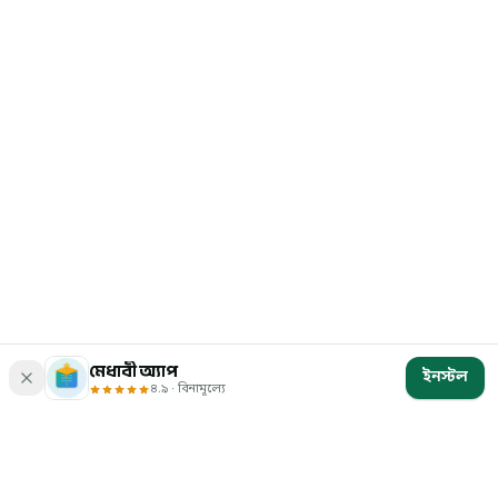
মেধাবী অ্যাপ
ইনস্টল
৪.৯ · বিনামূল্যে