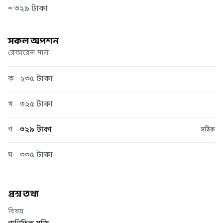
= ৩২৯ টাকা
সকল অপশন
রেফারেন্স মাত্র
২৩৫ টাকা
ক
৩২৫ টাকা
খ
৩২৯ টাকা
গ
সঠিক
৩৩৫ টাকা
ঘ
প্রশ্ন তথ্য
বিষয়