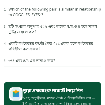
Which of the following pair is similar in relationship
2
to GOGGLES: EYES::?
দুটি সংখ্যার অনুপাত ৫ : ৬ এবং তাদের গ.সা.গু ৪ হলে সংখ্যা
3
দুটির ল.সা.গু কত?
একটি বর্গক্ষেত্রের কর্ণের দৈর্ঘ্য 4√2 একক হলে বর্গক্ষেত্রের
4
পরিসীমা কত একক?
৩/৪ এবং ৪/৭ এর ল.সা.গু কত?
5
পুরো প্রশ্নব্যাংক পকেটে নিয়ে নিন
MCQ অনুশীলন, মডেল টেস্ট ও বিষয়ভিত্তিক প্রশ্ন —
ইন্টারনেট ছাড়াও চলে। সম্পূর্ণ বিনামূল্যে, কোনো