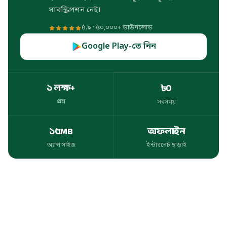
সাবস্ক্রিপশন নেই।
৪.৯ · ৫০,০০০+ ডাউনলোড
Google Play-তে নিন
১ লক্ষ+
৳০
প্রশ্ন
সবসময়
প্রশ্ন
সবসময়
১৫MB
অফলাইন
অ্যাপ সাইজ
ইন্টারনেট ছাড়াই
অ্যাপ সাইজ
ইন্টারনেট ছাড়াই