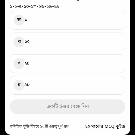
১-২-৫-১০-১৩-২৬-২৯-৪৮
ক
১
খ
১০
গ
২৯
ঘ
৪৮
একটি উত্তর বেছে নিন
১০ মার্কের MCQ কুইজ
গাণিতিক যুক্তি বিষয়ে ১০ টি গুরুত্বপূর্ণ প্রশ্ন