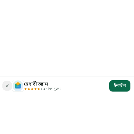
মেধাবী অ্যাপ
ইনস্টল
৪.৯ · বিনামূল্যে